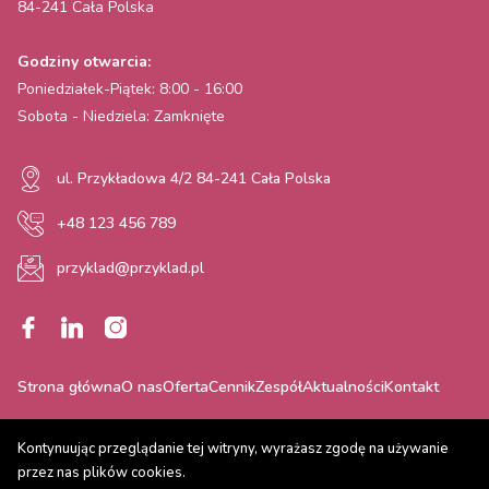
84-241 Cała Polska
Godziny otwarcia:
Poniedziałek-Piątek: 8:00 - 16:00
Sobota - Niedziela: Zamknięte
ul. Przykładowa 4/2 84-241 Cała Polska
+48 123 456 789
przyklad@przyklad.pl
Strona główna
O nas
Oferta
Cennik
Zespół
Aktualności
Kontakt
Kontynuując przeglądanie tej witryny, wyrażasz zgodę na używanie
przez nas plików cookies.
Wszelkie prawa zastrzeżone © 2025.